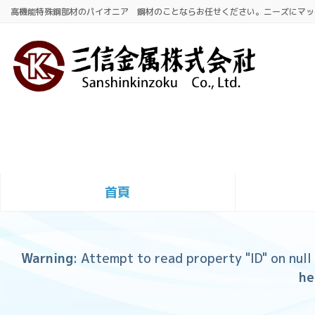
Skip
Skip
高機能特殊鋼部材のパイオニア 鋼材のことならお任せください。ニーズにマッ
to
to
the
the
content
Navigation
首頁
Warning
: Attempt to read property "ID" on null
he